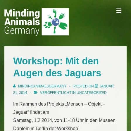
↓
ME
Zum
Inhalt
Main
Navigation
Workshop: Mit den
Augen des Jaguars
MINDINGANIMALSGERMANY
POSTED ON
JANUAR
21, 2014
VERÖFFENTLICHT IN
UNCATEGORIZED
Im Rahmen des Projekts „Mensch – Objekt –
Jaguar“ findet am
Samstag, 1.2.2014, von 11-18 Uhr in den Museen
Dahlem in Berlin der Workshop