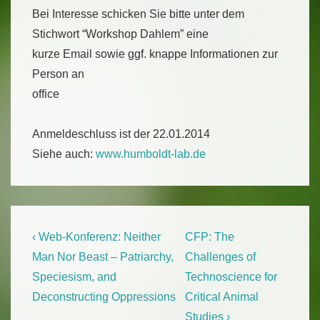
Bei Interesse schicken Sie bitte unter dem
Stichwort “Workshop Dahlem” eine
kurze Email sowie ggf. knappe Informationen zur
Person an
office
Anmeldeschluss ist der 22.01.2014
Siehe auch:
www.humboldt-lab.de
Beitragsnavigation
Previous
Next
‹ Web-Konferenz: Neither
CFP: The
Post
Post
Man Nor Beast – Patriarchy,
Challenges of
is
is
Speciesism, and
Technoscience for
Deconstructing Oppressions
Critical Animal
Studies ›