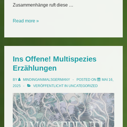
Zusammenhänge ruft diese …
Blue
Read more »
Animal
Aesthetics
Ins Offene! Multispezies
Erzählungen
BY
MINDINGANIMALSGERMANY
POSTED ON
MAI 16,
2025
VERÖFFENTLICHT IN
UNCATEGORIZED