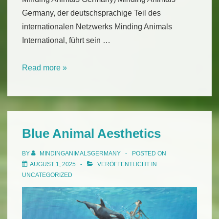
Germany, der deutschsprachige Teil des
internationalen Netzwerks Minding Animals
International, führt sein …
Minding
Read more »
Animals
Germany
Symposium
2025
Blue Animal Aesthetics
BY
MINDINGANIMALSGERMANY
POSTED ON
AUGUST 1, 2025
VERÖFFENTLICHT IN
UNCATEGORIZED