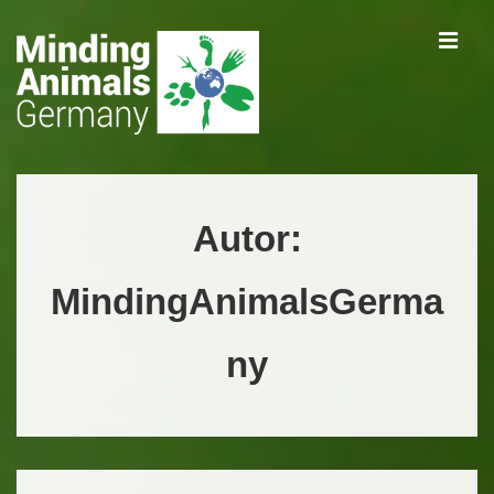
↓
ME
Zum
Inhalt
Main
Navigation
Autor:
MindingAnimalsGerma
ny