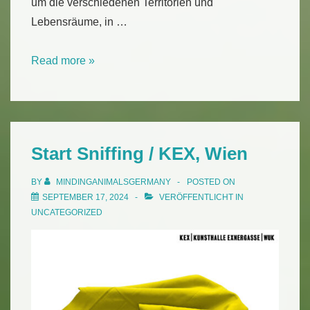
um die verschiedenen Territorien und
Lebensräume, in …
Parrot
Read more »
Terristories
–
HÖRNER/ANTLFINGER,
Tieranatomisches
Start Sniffing / KEX, Wien
Theater
Berlin
BY
MINDINGANIMALSGERMANY
POSTED ON
SEPTEMBER 17, 2024
VERÖFFENTLICHT IN
UNCATEGORIZED