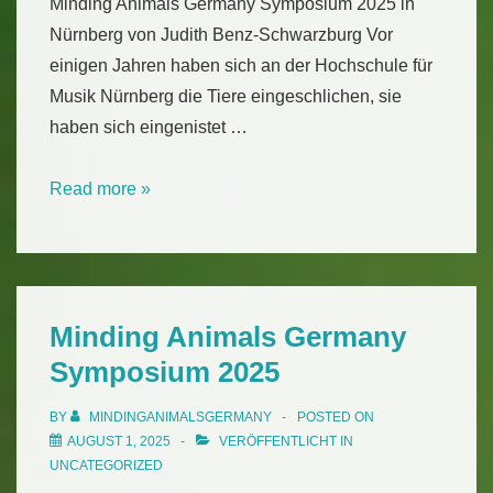
Minding Animals Germany Symposium 2025 in
Nürnberg von Judith Benz-Schwarzburg Vor
einigen Jahren haben sich an der Hochschule für
Musik Nürnberg die Tiere eingeschlichen, sie
haben sich eingenistet …
Von
Read more »
toten
Papageien,
singenden
Finken
Minding Animals Germany
und
Symposium 2025
verschwindenden
Habitatbäumen
BY
MINDINGANIMALSGERMANY
POSTED ON
AUGUST 1, 2025
VERÖFFENTLICHT IN
UNCATEGORIZED