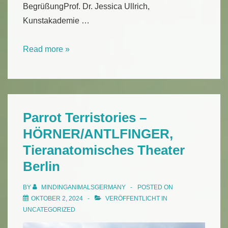
BegrüßungProf. Dr. Jessica Ullrich,
Kunstakademie …
MAG-
Read more »
Symposium
2024
in
Münster
Parrot Terristories –
HÖRNER/ANTLFINGER,
Tieranatomisches Theater
Berlin
BY
MINDINGANIMALSGERMANY
POSTED ON
OKTOBER 2, 2024
VERÖFFENTLICHT IN
UNCATEGORIZED