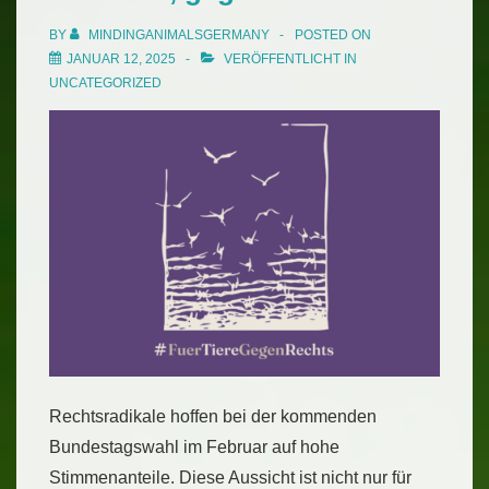
Berliner
BY
MINDINGANIMALSGERMANY
POSTED ON
Landestierschutzbeauftragte
JANUAR 12, 2025
VERÖFFENTLICHT IN
UNCATEGORIZED
Rechtsradikale hoffen bei der kommenden
Bundestagswahl im Februar auf hohe
Stimmenanteile. Diese Aussicht ist nicht nur für