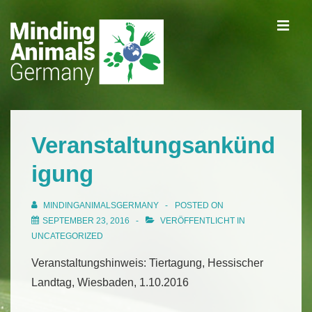
↓
ME
Zum
Inhalt
Main
Navigation
Veranstaltungsankünd
igung
MINDINGANIMALSGERMANY
POSTED ON
SEPTEMBER 23, 2016
VERÖFFENTLICHT IN
UNCATEGORIZED
Veranstaltungshinweis: Tiertagung, Hessischer
Landtag, Wiesbaden, 1.10.2016