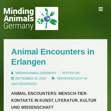
↓
ME
Zum
Inhalt
Main
Navigation
Animal Encounters in
Erlangen
MINDINGANIMALSGERMANY
POSTED ON
SEPTEMBER 26, 2016
VERÖFFENTLICHT IN
UNCATEGORIZED
ANIMAL ENCOUNTERS: MENSCH-TIER-
KONTAKTE IN KUNST, LITERATUR, KULTUR
UND WISSENSCHAFT