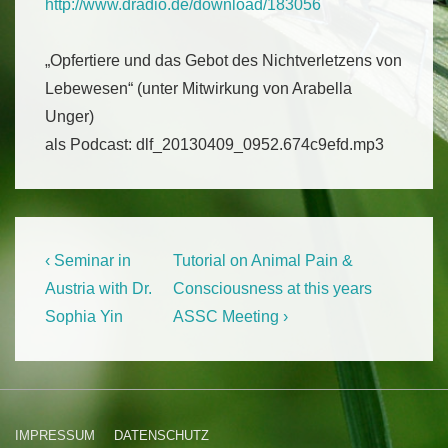
http://www.dradio.de/download/183056
„Opfertiere und das Gebot des Nichtverletzens von
Lebewesen“ (unter Mitwirkung von Arabella
Unger)
als Podcast: dlf_20130409_0952.674c9efd.mp3
Beitragsnavigation
Previous
Next
‹ Seminar in
Tutorial on Animal Pain &
Post
Post
Austria with Dr.
Consciousness at this years
is
is
Sophia Yin
ASSC Meeting ›
Footer-
IMPRESSUM
DATENSCHUTZ