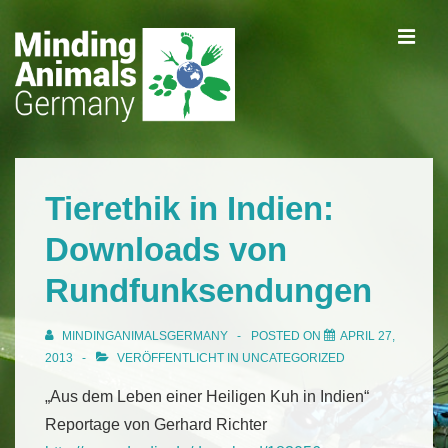
↓
ME
Zum
Inhalt
Main
Navigation
Tierethik in Indien:
Downloads von
Rundfunksendungen
MINDINGANIMALSGERMANY
POSTED ON
APRIL 27,
2013
VERÖFFENTLICHT IN
UNCATEGORIZED
„Aus dem Leben einer Heiligen Kuh in Indien“
Reportage von Gerhard Richter