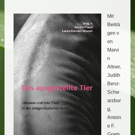
Mit
Beiträ
gen v
on
Marvi
n
Altner,
Judith
Benz-
Schw
arzbur
g,
Antoin
e F.
Goets