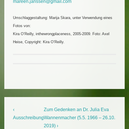
mareen.janssen@gmail.com
Umschlaggestaltung: Marija Skara, unter Verwendung eines
Fotos von:
Kira O’Reilly, inthewrongplaceness, 2005-2009. Foto: Axel
Heise, Copyright: Kira O’Reilly.
Beitragsnavigation
Previous
Next
‹
Zum Gedenken an Dr. Julia Eva
Post
Post
Ausschreibung
Wannenmacher (5.5. 1966 – 26.10.
is
is
2019) ›