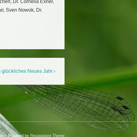
cherl, Dr. Cornelia Exner,
air, Sven Nowok, Dr.
 glückliches Neues Jahr ›
any
| Powered by
Responsive Theme