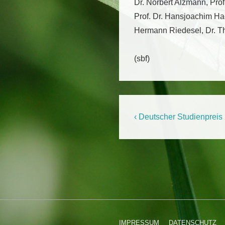
Dr. Norbert Alzmann, Prof.
Prof. Dr. Hansjoachim Hac
Hermann Riedesel, Dr. Thor
(sbf)
Beitragsnaviga
Previous
‹ Deutscher Studienpreis 
Post
is
IMPRESSUM
DATENSCHUTZ