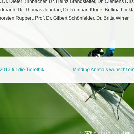
 Dr. Dieter Birnbacher, Dr. Heinz Brandstetter, Dr. Clemens Dirs
kbarth, Dr. Thomas Jourdan, Dr. Reinhart Kluge, Bettina Lockl
sten Ruppert, Prof. Dr. Gilbert Schönfelder, Dr. Britta Wirrer
tion
Next
2013 für die Tierethik
Minding Animals wünscht ein
Post
is
© 2026
Minding Animals Germ