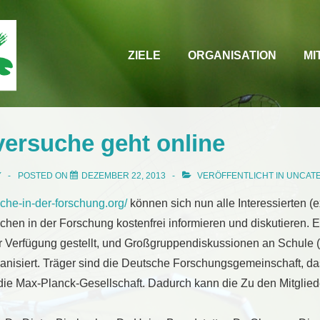
Main
ZIELE
ORGANISATION
MI
Navigation
versuche geht online
Y
POSTED ON
DEZEMBER 22, 2013
VERÖFFENTLICHT IN
UNCAT
uche-in-der-forschung.org/
können sich nun alle Interessierten (e
chen in der Forschung kostenfrei informieren und diskutieren. 
r Verfügung gestellt, und Großgruppendiskussionen an Schule (
anisiert. Träger sind die Deutsche Forschungsgemeinschaft, da
 die Max-Planck-Gesellschaft. Dadurch kann die Zu den Mitglie