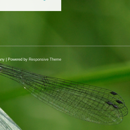
Post
is
any
| Powered by
Responsive Theme