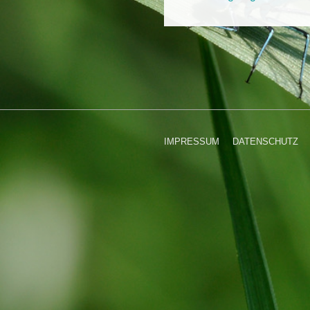
Post
is
Footer-
IMPRESSUM
DATENSCHUTZ
Menü