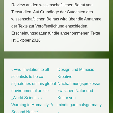
Review an den wissenschaftlichen Beirat von
Tierstudien. Auf Grundlage der Gutachten des
wissenschaftlichen Beirats wird über die Annahme
der Texte zur Veröffentlichung entschieden.
Erscheinungsdatum für die angenommenen Texte
ist Oktober 2018.
Beitragsnavigation
Previous
Next
‹ Fwd: Invitation to all
Design und Mimesis
Post
Post
scientists to be co-
Kreative
is
is
signatories on this global
Nachahmungsprozesse
environmental article
zwischen Natur und
„World Scientists‘
Kultur von
Warning to Humanity: A
mindinganimalsgermany
Second Notice“
›