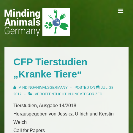
↓
ME
Zum
Inhalt
Main
Navigation
CFP Tierstudien
„Kranke Tiere“
MINDINGANIMALSGERMANY
POSTED ON
JULI 28,
2017
VERÖFFENTLICHT IN
UNCATEGORIZED
Tierstudien, Ausgabe 14/2018
Herausgegeben von Jessica Ullrich und Kerstin
Weich
Call for Papers