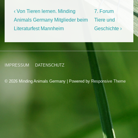
Beitragsnavigation
Previous
Next
‹ Von Tieren lernen. Minding
7. Forum
Post
Post
Animals Germany Mitglieder beim
Tiere und
is
is
Literaturfest Mannheim
Geschichte ›
Footer-
IMPRESSUM
DATENSCHUTZ
Menü
© 2026
Minding Animals Germany
| Powered by
Responsive Theme